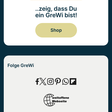
..zeig, dass Du
ein GreWi bist!
Shop
Folge GreWi