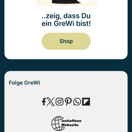
..zeig, dass Du
ein GreWi bist!
Shop
Folge GreWi