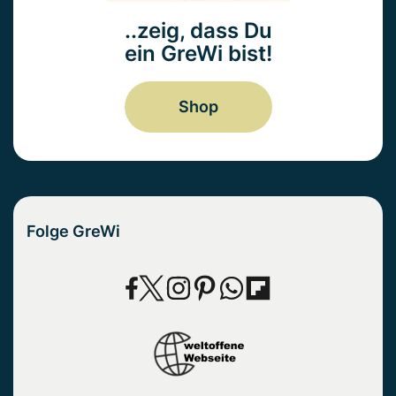
..zeig, dass Du
ein GreWi bist!
Shop
Folge GreWi