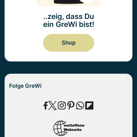
..zeig, dass Du
ein GreWi bist!
Shop
Folge GreWi