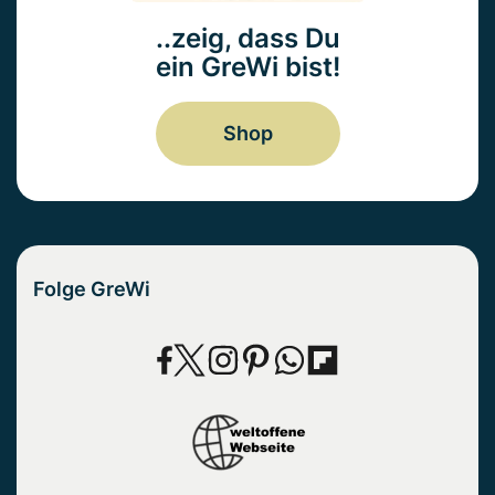
..zeig, dass Du
ein GreWi bist!
Shop
Folge GreWi