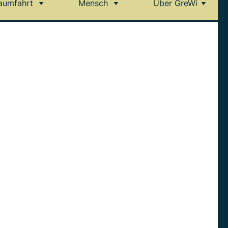
aumfahrt
Mensch
Über GreWi