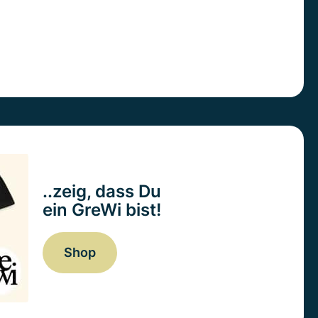
..zeig, dass Du
ein GreWi bist!
Shop