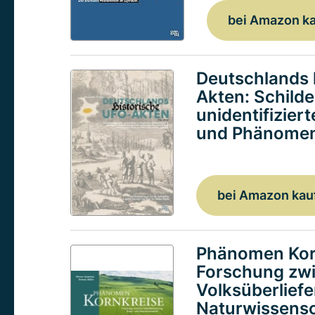
bei Amazon k
Deutschlands 
Akten: Schild
unidentifizier
und Phänomen
bei Amazon kau
Phänomen Kor
Forschung zw
Volksüberlief
Naturwissensc