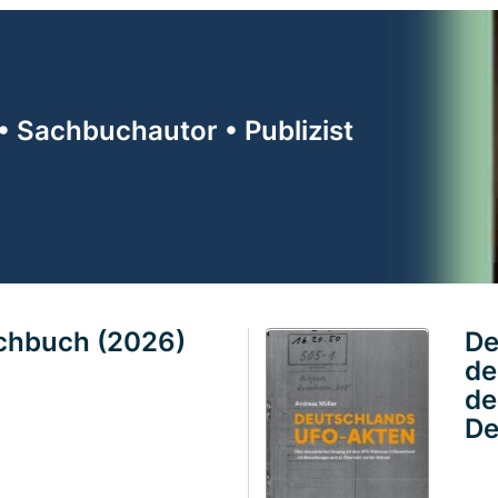
• Sachbuchautor • Publizist
achbuch (2026)
De
de
de
De