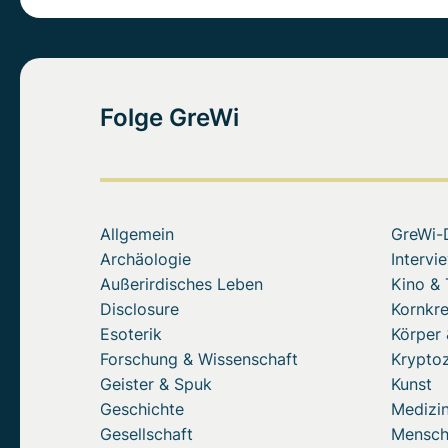
Folge GreWi
Allgemein
GreWi-
Archäologie
Intervi
Außerirdisches Leben
Kino &
Disclosure
Kornkre
Esoterik
Körper 
Forschung & Wissenschaft
Krypto
Geister & Spuk
Kunst
Geschichte
Medizin
Gesellschaft
Mensc