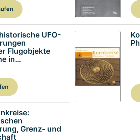
aufen
historische UFO-
Ko
erungen
Ph
ter Flugobjekte
e in…
fen
nkreise:
ischen
erung, Grenz- und
haft