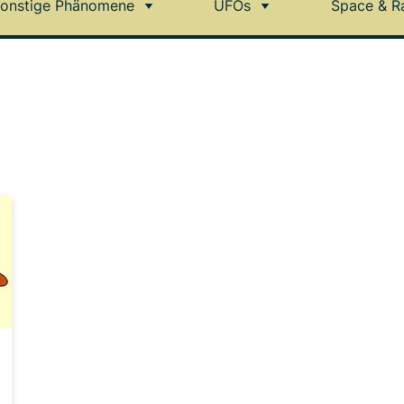
onstige Phänomene
UFOs
Space & R