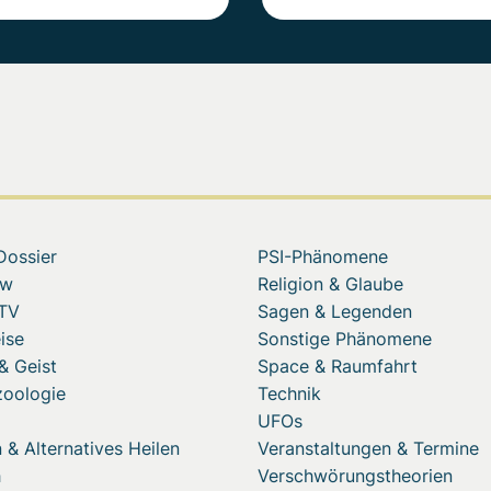
Dossier
PSI-Phänomene
ew
Religion & Glaube
 TV
Sagen & Legenden
ise
Sonstige Phänomene
& Geist
Space & Raumfahrt
zoologie
Technik
UFOs
 & Alternatives Heilen
Veranstaltungen & Termine
h
Verschwörungstheorien