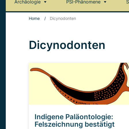
Archäologie
PSI-Phänomene
S
Home
/
Dicynodonten
Dicynodonten
Indigene Paläontologie:
Felszeichnung bestätigt