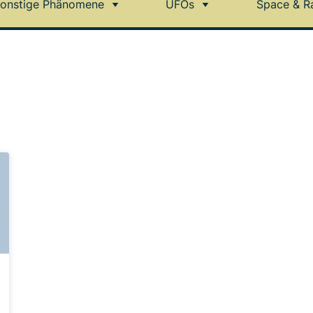
onstige Phänomene
UFOs
Space & R