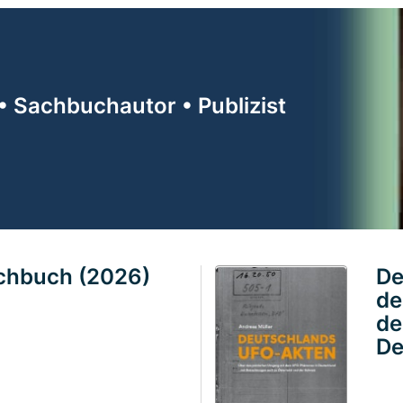
• Sachbuchautor • Publizist
achbuch (2026)
De
de
de
De