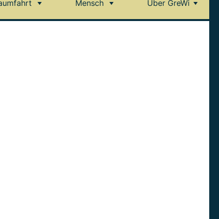
aumfahrt
Mensch
Über GreWi