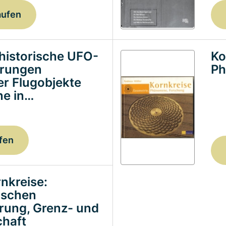
aufen
historische UFO-
Ko
erungen
Ph
ter Flugobjekte
e in…
fen
nkreise:
ischen
erung, Grenz- und
haft