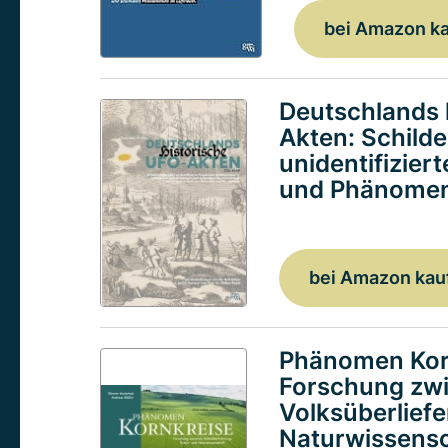
bei Amazon k
Deutschlands 
Akten: Schild
unidentifizier
und Phänomen
bei Amazon kau
Phänomen Kor
Forschung zw
Volksüberlief
Naturwissensc