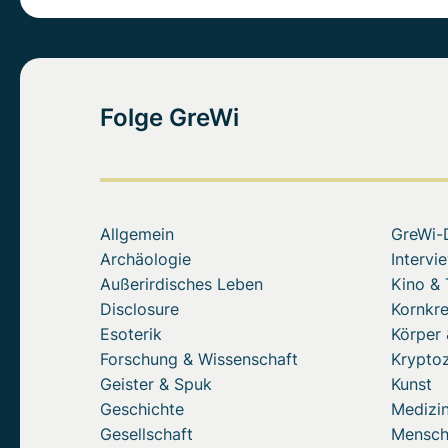
Folge GreWi
Allgemein
GreWi-
Archäologie
Intervi
Außerirdisches Leben
Kino &
Disclosure
Kornkre
Esoterik
Körper 
Forschung & Wissenschaft
Krypto
Geister & Spuk
Kunst
Geschichte
Medizin
Gesellschaft
Mensc