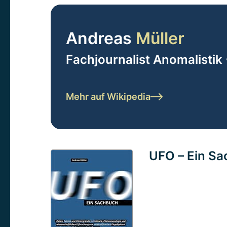
Andreas
Müller
Fachjournalist Anomalistik 
Mehr auf Wikipedia
UFO – Ein S