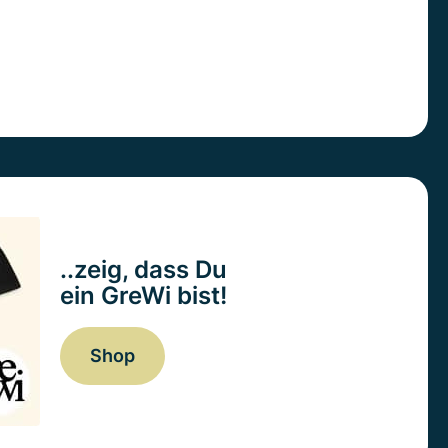
..zeig, dass Du
ein GreWi bist!
Shop