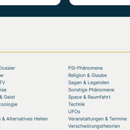
Dossier
PSI-Phänomene
ew
Religion & Glaube
 TV
Sagen & Legenden
ise
Sonstige Phänomene
& Geist
Space & Raumfahrt
zoologie
Technik
UFOs
 & Alternatives Heilen
Veranstaltungen & Termine
h
Verschwörungstheorien