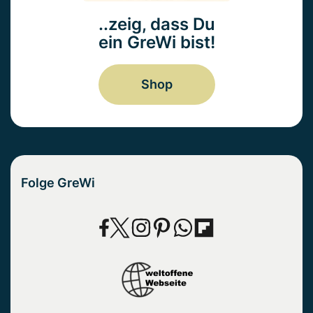
..zeig, dass Du
ein GreWi bist!
Shop
Folge GreWi