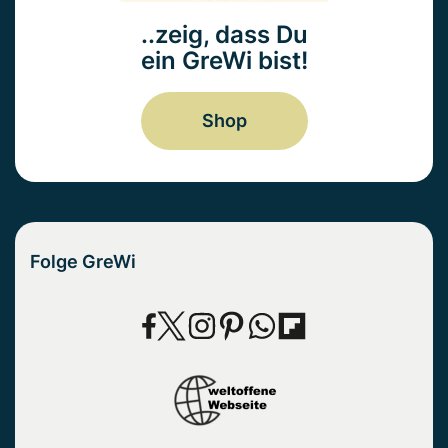
..zeig, dass Du
ein GreWi bist!
Shop
Folge GreWi