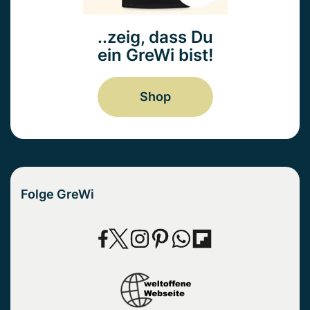
..zeig, dass Du
ein GreWi bist!
Shop
Folge GreWi