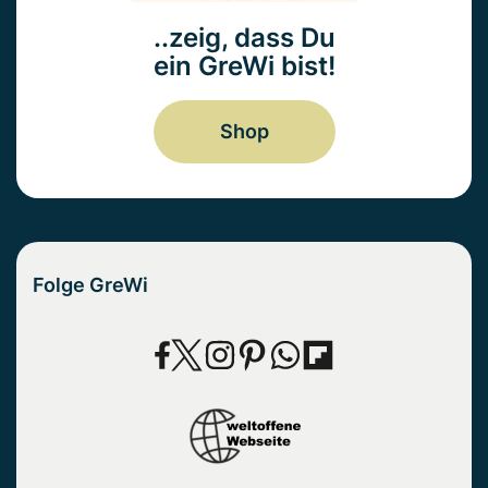
..zeig, dass Du
ein GreWi bist!
Shop
Folge GreWi