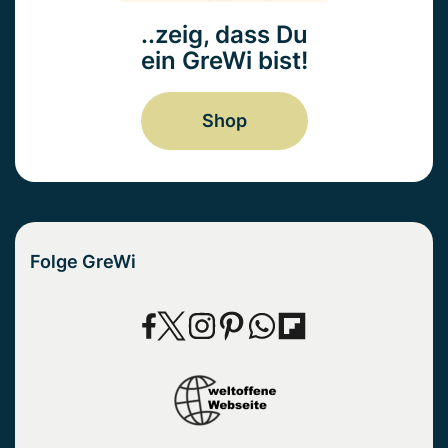
..zeig, dass Du
ein GreWi bist!
Shop
Folge GreWi