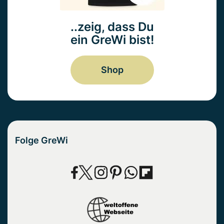
..zeig, dass Du
ein GreWi bist!
Shop
Folge GreWi