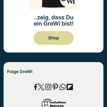
..zeig, dass Du
ein GreWi bist!
Shop
Folge GreWi