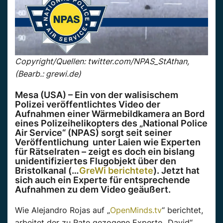
Copyright/Quellen: twitter.com/NPAS_StAthan,
(Bearb.: grewi.de)
Mesa (USA) – Ein von der walisischem
Polizei veröffentlichtes Video der
Aufnahmen einer Wärmebildkamera an Bord
eines Polizeihelikopters des „National Police
Air Service“ (NPAS) sorgt seit seiner
Veröffentlichung unter Laien wie Experten
für Rätselraten – zeigt es doch ein bislang
unidentifiziertes Flugobjekt über den
Bristolkanal (…
GreWi berichtete
). Jetzt hat
sich auch ein Experte für entsprechende
Aufnahmen zu dem Video geäußert.
Wie Alejandro Rojas auf „
OpenMinds.tv
“ berichtet,
arbeitet der zu Rate gezogene Experte „David“