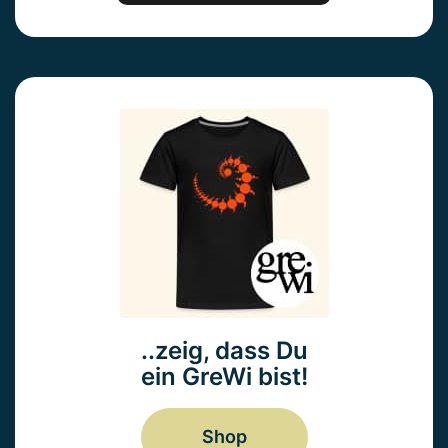
..zeig, dass Du
ein GreWi bist!
Shop