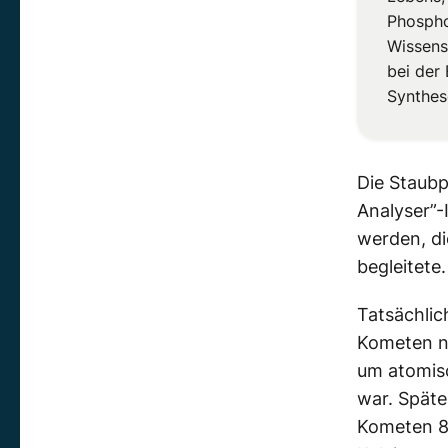
Phospho
Wissensc
bei der
Synthese
Die Staubp
Analyser”
werden, di
begleitete.
Tatsächlic
Kometen n
um atomisc
war. Späte
Kometen 8