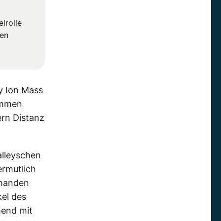
lrolle
hen
y Ion Mass
ommen
ern Distanz
alleyschen
rmutlich
rhanden
el des
hend mit