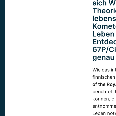
sich W
Theori
lebens
Komete
Leben 
Entde
67P/C
genau 
Wie das in
finnischen
of the Roy
berichtet,
können, d
entnommen 
Leben not