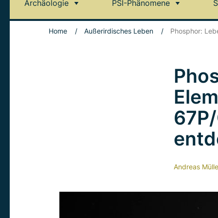
Archäologie
PSI-Phänomene
S
Home
/
Außerirdisches Leben
/
Phosphor: Leb
Phos
Elem
67P
entd
Andreas Mülle