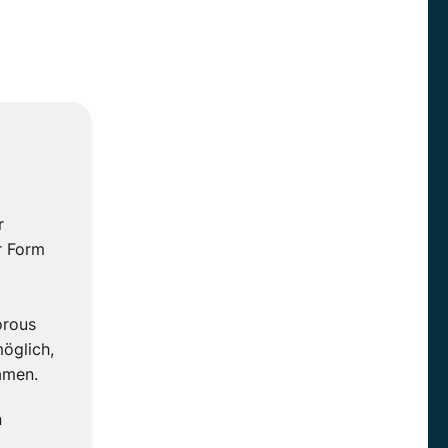
r
r Form
orous
öglich,
amen.
n