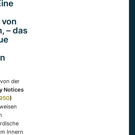
Eine
 von
, – das
ue
un
 von der
y Notices
2950
)
hweisen
n
irdische
im Innern