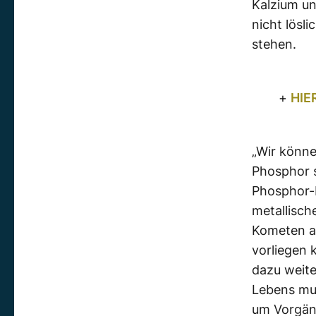
Kalzium un
nicht lösl
stehen.
+
HIE
„Wir könne
Phosphor s
Phosphor-I
metallisch
Kometen au
vorliegen 
dazu weite
Lebens mus
um Vorgän