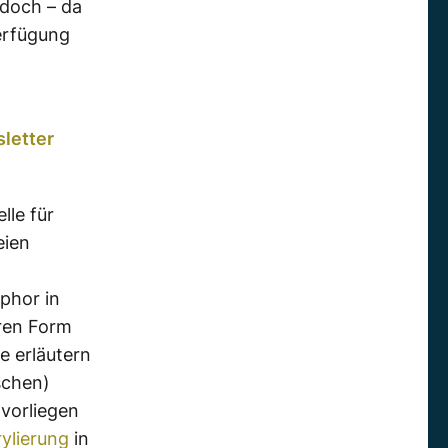
edoch – da
Verfügung
letter
lle für
eien
phor in
eren Form
e erläutern
schen)
vorliegen
ylierung
in