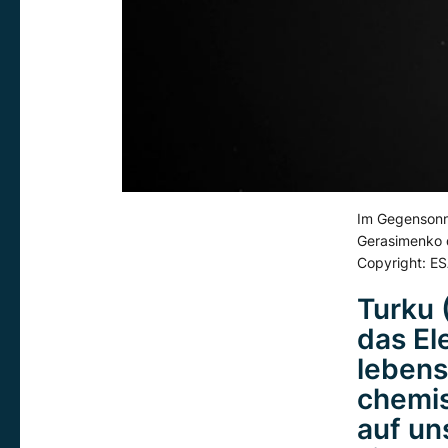
Im Gegensonn
Gerasimenko 
Copyright: E
Turku 
das El
lebens
chemis
auf un