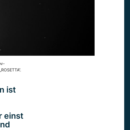
ov-
 „ROSETTA“.
n ist
 einst
ind