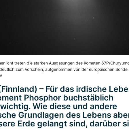
enlicht treten die starken Ausgasungen des Kometen 67P/Churyum
deutlich zum Vorschein, aufgenommen von der europäischen Sonde
SA
(Finnland) – Für das irdische Lebe
ement Phosphor buchstäblich
wichtig. Wie diese und andere
che Grundlagen des Lebens aber
sere Erde gelangt sind, darüber s