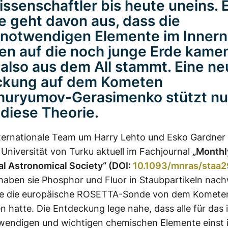
issenschaftler bis heute uneins. 
e geht davon aus, dass die
notwendigen Elemente im Innern
n auf die noch junge Erde kamen
also aus dem All stammt. Eine ne
ckung auf dem Kometen
huryumov-Gerasimenko stützt n
diese Theorie.
ternationale Team um Harry Lehto und Esko Gardner
 Universität von Turku aktuell im Fachjournal
„Monthl
al Astronomical Society“ (DOI:
10.1093/mnras/staa
 haben sie Phosphor und Fluor in Staubpartikeln nac
ie die europäische ROSETTA-Sonde von dem Komete
hatte. Die Entdeckung lege nahe, dass alle für das 
wendigen und wichtigen chemischen Elemente einst 