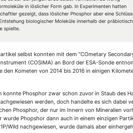
rmoleküle in löslicher Form gab. In Experimenten hatten
haftler gezeigt, dass löslicher Phosphor aber eine Schlüsse
 Entstehung biologischer Moleküle innerhalb der präbiotisc
 spielte.
artikel selbst konnten mit dem “COmetary Secondar
-Instrument (COSIMA) an Bord der ESA-Sonde entn
e den Kometen von 2014 bis 2016 in einigen Kilomet
h konnte Phosphor zwar schon zuvor in Staub des H
achgewiesen werden, doch handelte es sich dabei ve
hen Phosphor, der nur im Innern von Mineralien vo
r wurde Phopshor dann auch in einem einzigen Partik
1P/Wild nachgewiesen, wurde damals aber einherge