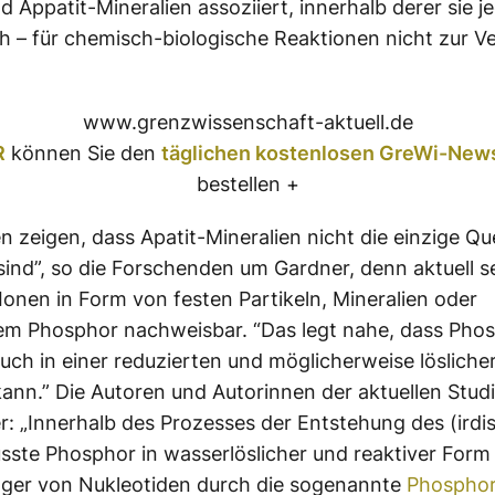
d Appatit-Mineralien assoziiert, innerhalb derer sie j
ich – für chemisch-biologische Reaktionen nicht zur 
www.grenzwissenschaft-aktuell.de
R
können Sie den
täglichen kostenlosen GreWi-News
bestellen +
n zeigen, dass Apatit-Mineralien nicht die einzige Que
ind”, so die Forschenden um Gardner, denn aktuell s
onen in Form von festen Partikeln, Mineralien oder
em Phosphor nachweisbar. “Das legt nahe, dass Phos
ch in einer reduzierten und möglicherweise löslich
kann.” Die Autoren und Autorinnen der aktuellen Studi
r: „Innerhalb des Prozesses der Entstehung des (irdi
ste Phosphor in wasserlöslicher und reaktiver Form 
ger von Nukleotiden durch die sogenannte
Phosphor