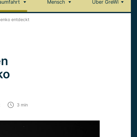
aumfahrt
Mensch
Über GreWi
menko entdeckt
en
ko
t
3
min