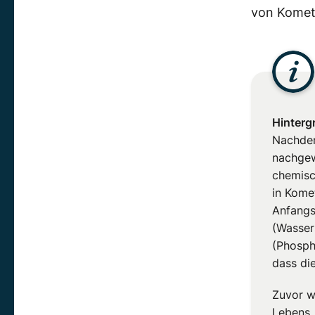
von Komete
Hinterg
Nachdem
nachgew
chemisc
in Kome
Anfangs
(Wasser
(Phosph
dass di
Zuvor w
Lebens,