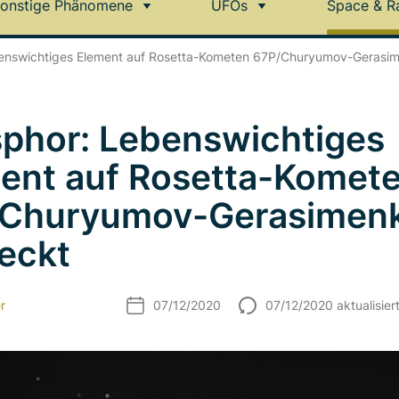
onstige Phänomene
UFOs
Space & R
enswichtiges Element auf Rosetta-Kometen 67P/Churyumov-Gerasi
phor: Lebenswichtiges
ent auf Rosetta-Komet
/Churyumov-Gerasimen
eckt
r
07/12/2020
07/12/2020 aktualisier