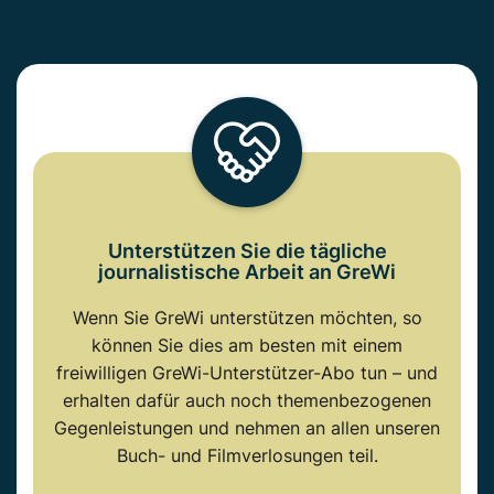
Unterstützen Sie die tägliche
journalistische Arbeit an GreWi
Wenn Sie GreWi unterstützen möchten, so
können Sie dies am besten mit einem
freiwilligen GreWi-Unterstützer-Abo tun – und
erhalten dafür auch noch themenbezogenen
Gegenleistungen und nehmen an allen unseren
Buch- und Filmverlosungen teil.