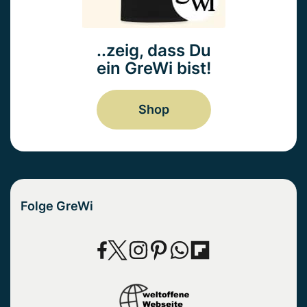
..zeig, dass Du
ein GreWi bist!
Shop
Folge GreWi