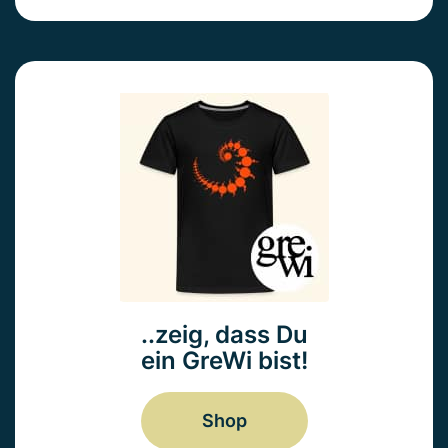
..zeig, dass Du
ein GreWi bist!
Shop