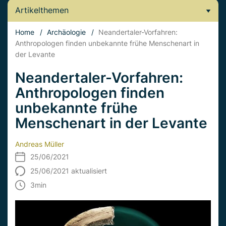
Artikelthemen
Home
/
Archäologie
/
Neandertaler-Vorfahren:
Anthropologen finden unbekannte frühe Menschenart in
der Levante
Neandertaler-Vorfahren:
Anthropologen finden
unbekannte frühe
Menschenart in der Levante
Andreas Müller
25/06/2021
25/06/2021 aktualisiert
3
min