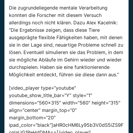
Die zugrundeliegende mentale Verarbeitung
konnten die Forscher mit diesem Versuch
allerdings noch nicht klären. Dazu Alex Kacelnik:
“Die Ergebnisse zeigen, dass diese Tiere
ausgeprägte flexible Fähigkeiten haben, mit denen
sie in der Lage sind, neuartige Probleme schnell zu
lösen. Eventuell simulieren sie das Problem, in dem
sie mögliche Abläufe im Gehirn wieder und wieder
durchspielen. Haben sie eine funktionierende
Möglichkeit entdeckt, führen sie diese dann aus.”
[video_player type=“youtube“
youtube_show_title_bar=“Y“ style=“1″
dimensions=“560×315″ width=“560″ height=“315″
align=“center“ margin_top=“0″
margin_bottom=“20″
ipad_color=“black“]aHR0cHM6Ly95b3V0dS5iZS9F
cnlaUG1PeHdDMA==[/video_player]