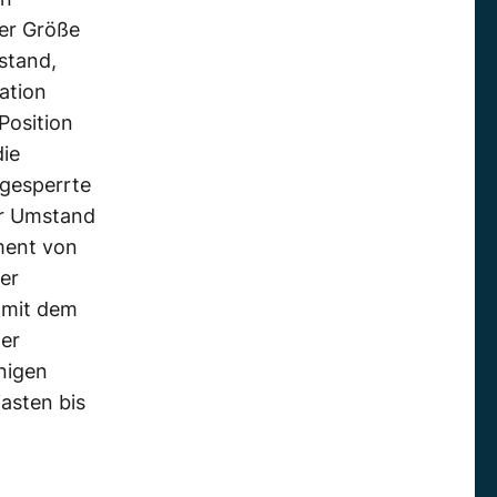
er Größe
stand,
ation
Position
die
bgesperrte
er Umstand
ment von
der
 mit dem
der
nigen
iasten bis