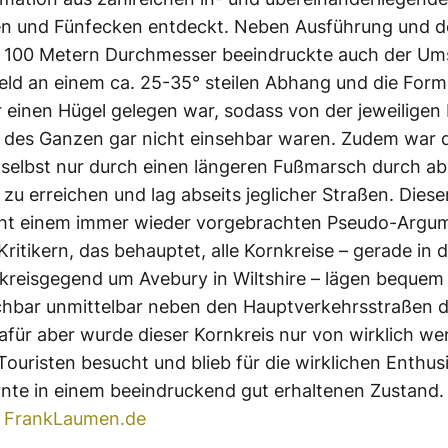
en und Fünfecken entdeckt. Neben Ausführung und d
 100 Metern Durchmesser beeindruckte auch der Um
eld an einem ca. 25-35° steilen Abhang und die Form
r einen Hügel gelegen war, sodass von der jeweiligen 
e des Ganzen gar nicht einsehbar waren. Zudem war 
selbst nur durch einen längeren Fußmarsch durch a
u erreichen und lag abseits jeglicher Straßen. Dies
cht einem immer wieder vorgebrachten Pseudo-Argu
Kritikern, das behauptet, alle Kornkreise – gerade in 
reisgegend um Avebury in Wiltshire – lägen bequem
chbar unmittelbar neben den Hauptverkehrsstraßen 
für aber wurde dieser Kornkreis nur von wirklich we
Touristen besucht und blieb für die wirklichen Enthus
rnte in einem beeindruckend gut erhaltenen Zustand.
:
FrankLaumen.de