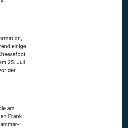
ormation,
rend einige
 Cheesefoot
am 25. Juli
vor der
die am
fen Frank
nkammer-