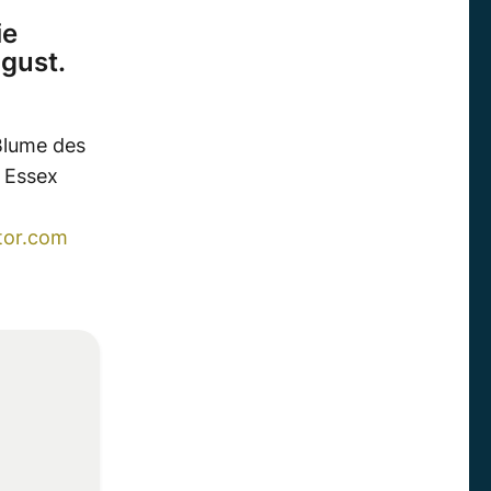
ie
ugust.
Blume des
t Essex
r.
tor.com