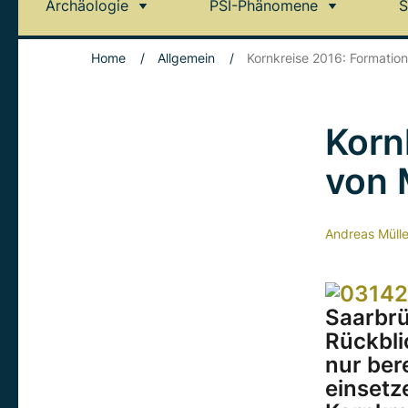
Archäologie
PSI-Phänomene
S
Home
/
Allgemein
/
Kornkreise 2016: Formation
Korn
von 
Andreas Mülle
Saarbrü
Rückblic
nur ber
einsetz