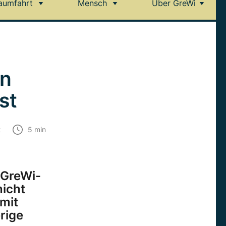
aumfahrt
Mensch
Über GreWi
en
st
t
5
min
 GreWi-
nicht
 mit
rige