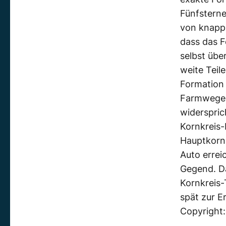
Fünfstern
von knapp
dass das F
selbst übe
weite Teil
Formation 
Farmwege z
widerspri
Kornkreis-
Hauptkornk
Auto errei
Gegend. Da
Kornkreis-
spät zur E
Copyright