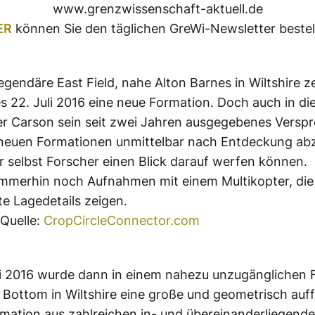
www.grenzwissenschaft-aktuell.de
ER
können Sie den täglichen GreWi-Newsletter bestel
egendäre East Field, nahe Alton Barnes in Wiltshire z
 22. Juli 2016 eine neue Formation. Doch auch in d
er Carson sein seit zwei Jahren ausgegebenes Versp
 neuen Formationen unmittelbar nach Entdeckung a
 selbst Forscher einen Blick darauf werfen können.
mmerhin noch Aufnahmen mit einem Multikopter, die 
te Lagedetails zeigen.
Quelle:
CropCircleConnector.com
i 2016 wurde dann in einem nahezu unzugänglichen F
ottom in Wiltshire eine große und geometrisch auff
mation aus zahlreichen in- und übereinanderliegend