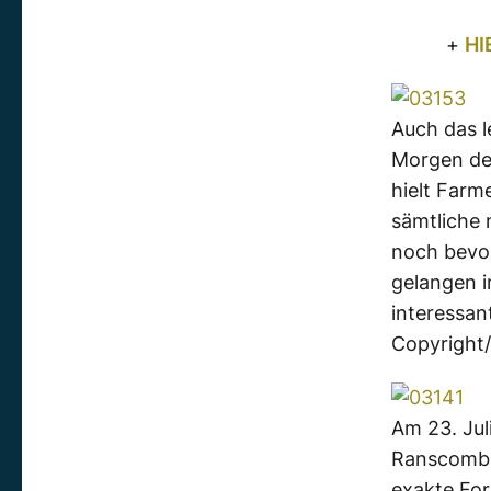
+
HI
Auch das l
Morgen des
hielt Farm
sämtliche
noch bevor
gelangen i
interessan
Copyright/
Am 23. Jul
Ranscomb B
exakte For