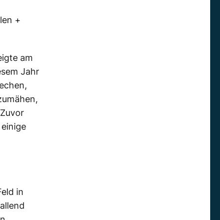
len +
eigte am
iesem Jahr
rechen,
bzumähen,
 Zuvor
einige
eld in
allend
en