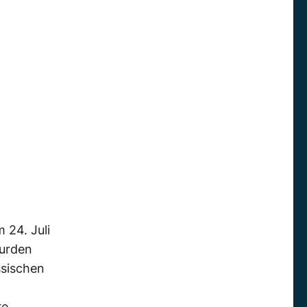
 24. Juli
wurden
ssischen
re