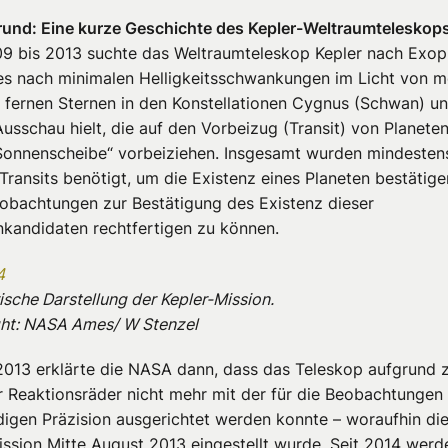
rund: Eine kurze Geschichte des Kepler-Weltraumteleskop
9 bis 2013 suchte das Weltraumteleskop Kepler nach Exop
es nach minimalen Helligkeitsschwankungen im Licht von m
 fernen Sternen in den Konstellationen Cygnus (Schwan) un
Ausschau hielt, die auf den Vorbeizug (Transit) von Planete
Sonnenscheibe“ vorbeiziehen. Insgesamt wurden mindestens
Transits benötigt, um die Existenz eines Planeten bestätig
obachtungen zur Bestätigung des Existenz dieser
nkandidaten rechtfertigen zu können.
ische Darstellung der Kepler-Mission.
ht:
NASA Ames/ W Stenzel
2013 erklärte die NASA dann, dass das Teleskop aufgrund 
r Reaktionsräder nicht mehr mit der für die Beobachtungen
igen Präzision ausgerichtet werden konnte – woraufhin di
ssion Mitte August 2013 eingestellt wurde. Seit 2014 werd