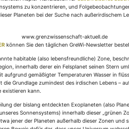
nsystems zu konzentrieren, und Folgebeobachtunge
ieser Planeten bei der Suche nach außerirdischem L
www.grenzwissenschaft-aktuell.de
ER
können Sie den täglichen GreWi-Newsletter bestel
nnte habitable (also lebensfreundliche) Zone, beschr
gion, innerhalb derer ein Felsplanet seinen Stern um
t aufgrund gemäßigter Temperaturen Wasser in flüs
t die Grundlage zumindest des irdischen Lebens – auf
 existieren kann.
eilung der bislang entdeckten Exoplaneten (also Plan
unseres Sonnensystems) innerhalb dieser „grünen Zo
 etwa jener der Planeten außerhalb dieser Zonen und st
eren Beweis dafür dar, dass unser Universum wahrsch