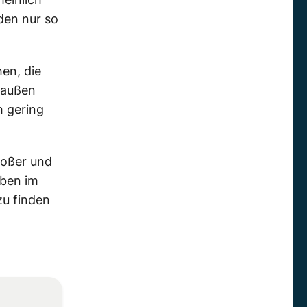
den nur so
hen, die
draußen
h gering
roßer und
eben im
zu finden