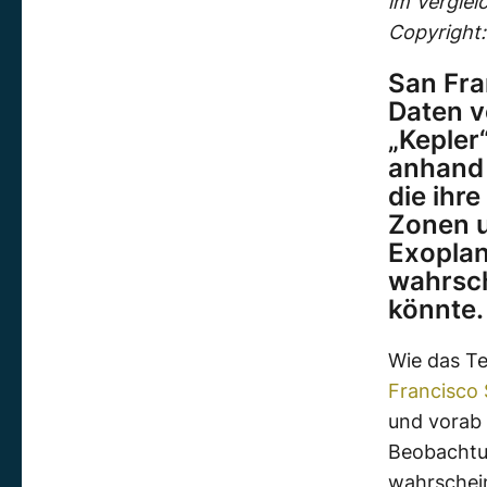
im Verglei
Copyright
San Fra
Daten 
„Kepler
anhand 
die ihr
Zonen u
Exoplan
wahrsch
könnte.
Wie das T
Francisco 
und vorab
Beobachtun
wahrschein