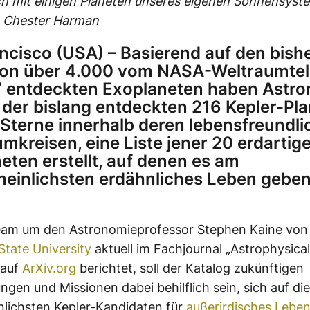
ch mit einigen Planeten unseres eigenen Sonnensystems
: Chester Harman
ncisco (USA) – Basierend auf den bish
von über 4.000 vom NASA-Weltraumte
“ entdeckten Exoplaneten haben Astr
der bislang entdeckten 216 Kepler-Pla
e Sterne innerhalb deren lebensfreundli
mkreisen, eine Liste jener 20 erdartig
eten erstellt, auf denen es am
einlichsten erdähnliches Leben gebe
eam um den Astronomieprofessor Stephen Kaine von
State University
aktuell im Fachjournal „Astrophysical
 auf
ArXiv.org
berichtet, soll der Katalog zukünftigen
gen und Missionen dabei behilflich sein, sich auf die
lichsten Kepler-Kandidaten für
außerirdisches Lebe