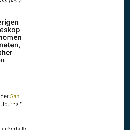
 (Illu.).
erigen
leskop
onomen
neten,
cher
en
n
 der
San
 Journal“
n
außerhalb