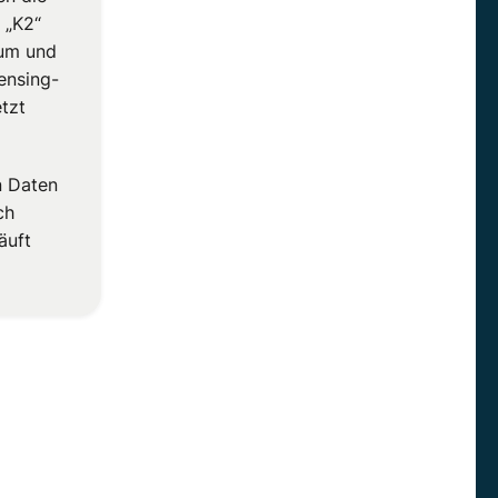
l „K2“
rum und
ensing-
tzt
n Daten
ch
äuft