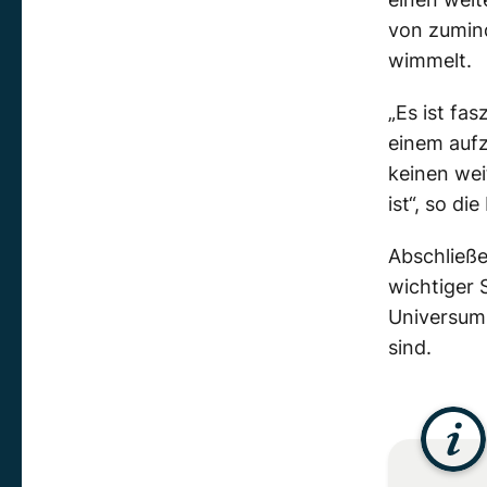
von zumind
wimmelt.
„Es ist fa
einem aufz
keinen wei
ist“, so di
Abschließe
wichtiger 
Universum 
sind.