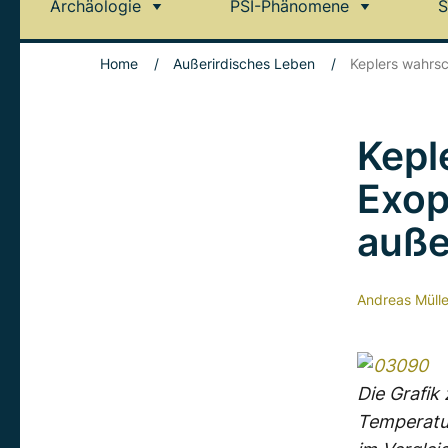
Archäologie
PSI-Phänomene
S
Home
/
Außerirdisches Leben
/
Keplers wahrsc
Kepl
Exop
auße
Andreas Mülle
Die Grafik
Temperatur