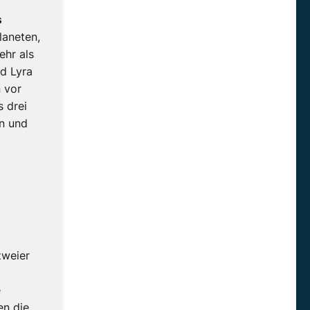
s
laneten,
ehr als
d Lyra
n vor
 drei
en und
zweier
e
en die