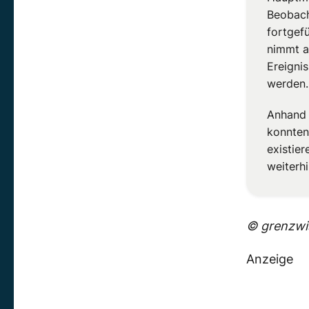
Beobach
fortgefü
nimmt a
Ereigni
werden.
Anhand 
konnten
existie
weiterh
© grenzwis
Anzeige