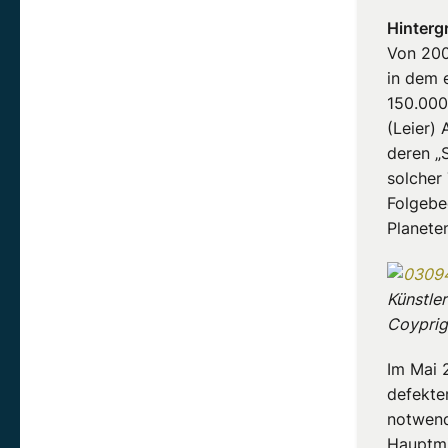
Hinterg
Von 200
in dem 
150.000
(Leier) 
deren „
solcher 
Folgebe
Planete
Künstler
Coyprig
Im Mai 
defekte
notwend
Hauptmi