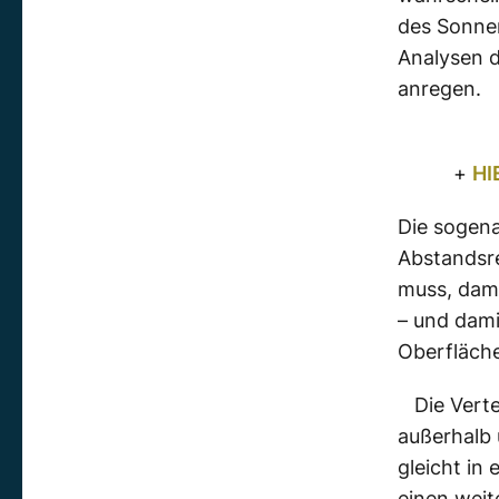
des Sonne
Analysen d
anregen.
+
HI
Die sogena
Abstandsre
muss, dami
– und dami
Oberfläche
Die Vert
außerhalb 
gleicht in
einen weit