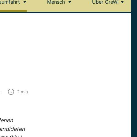
aumfahrt
Mensch
Über GreWi
t
2
min
denen
Kandidaten