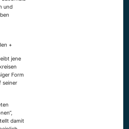
n und
eben
len +
eibt jene
kreisen
siger Form
 seiner
eten
nen“,
ellt damit
einlich