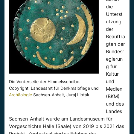
die
Unterst
ützung
der
Beauftra
gten der
Bundesr
egierun
g für
Kultur
und
Die Vorderseite der Himmelsscheibe.
Copyright: Landesamt für Denkmalpflege und
Medien
Archäologie
Sachsen-Anhalt, Juraj Lipták
(BKM)
und des
Landes
Sachsen-Anhalt wurde am Landesmuseum für
Vorgeschichte Halle (Saale) von 2019 bis 2021 das
Projekt „Kontextualisiertes Erleben der