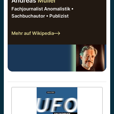
Andreas
Müller
Fachjournalist Anomalistik •
Sachbuchautor • Publizist
Mehr auf Wikipedia