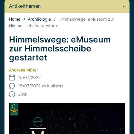
Artikelthemen
Home
/
Archäologie
/
Himmelswege: eMuseum zur
Himmelsscheibe gestartet
Himmelswege: eMuseum
zur Himmelsscheibe
gestartet
Andreas Müller
15/07/2022
15/07/2022 aktualisiert
3
min