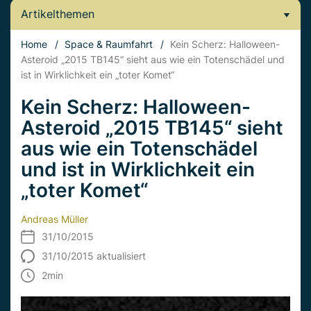
Artikelthemen
Home
/
Space & Raumfahrt
/
Kein Scherz: Halloween-
Asteroid „2015 TB145“ sieht aus wie ein Totenschädel und
ist in Wirklichkeit ein „toter Komet“
Kein Scherz: Halloween-
Asteroid „2015 TB145“ sieht
aus wie ein Totenschädel
und ist in Wirklichkeit ein
„toter Komet“
Andreas Müller
31/10/2015
31/10/2015 aktualisiert
2
min