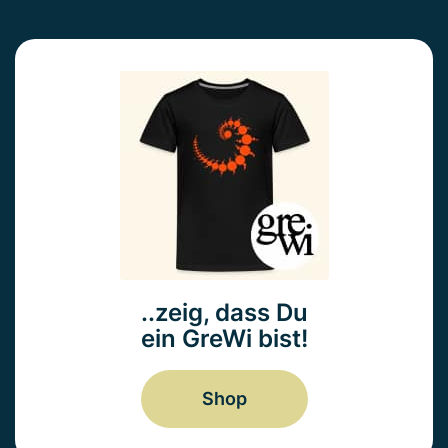
..zeig, dass Du
ein GreWi bist!
Shop