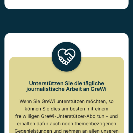
Unterstützen Sie die tägliche
journalistische Arbeit an GreWi
Wenn Sie GreWi unterstützen möchten, so
können Sie dies am besten mit einem
freiwilligen GreWi-Unterstützer-Abo tun – und
erhalten dafür auch noch themenbezogenen
Gegenleistungen und nehmen an allen unseren