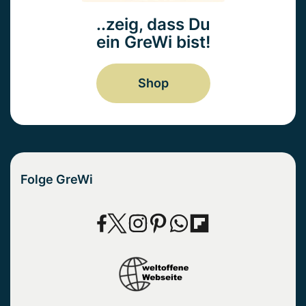
..zeig, dass Du
ein GreWi bist!
Shop
Folge GreWi