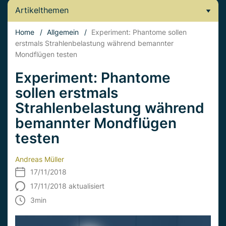
Artikelthemen
Home
/
Allgemein
/
Experiment: Phantome sollen
erstmals Strahlenbelastung während bemannter
Mondflügen testen
Experiment: Phantome
sollen erstmals
Strahlenbelastung während
bemannter Mondflügen
testen
Andreas Müller
17/11/2018
17/11/2018 aktualisiert
3
min