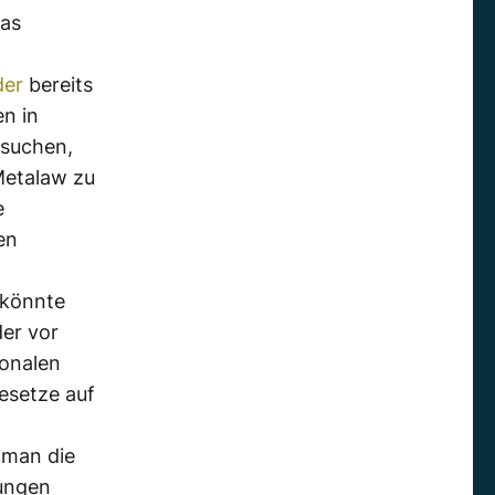
das
der
bereits
en in
rsuchen,
Metalaw zu
e
en
 könnte
der vor
ionalen
esetze auf
 man die
kungen