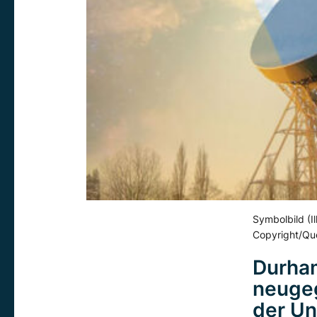
Symbolbild (Ill
Copyright/Que
Durham
neugeg
der Un