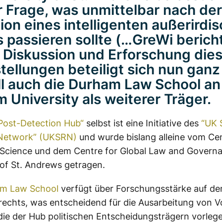
r Frage, was unmittelbar nach der
ion eines intelligenten außerirdi
s passieren sollte (…GreWi berich
 Diskussion und Erforschung die
tellungen beteiligt sich nun ganz
ell auch die Durham Law School an
 University als weiterer Träger.
Post-Detection Hub“
selbst ist eine Initiative des
“UK 
Network” (UKSRN)
und wurde bislang alleine vom Cen
 Science und dem Centre for Global Law and Governa
 of St. Andrews getragen.
m Law School
verfügt über Forschungsstärke auf de
rechts, was entscheidend für die Ausarbeitung von 
 die der Hub politischen Entscheidungsträgern vorlege