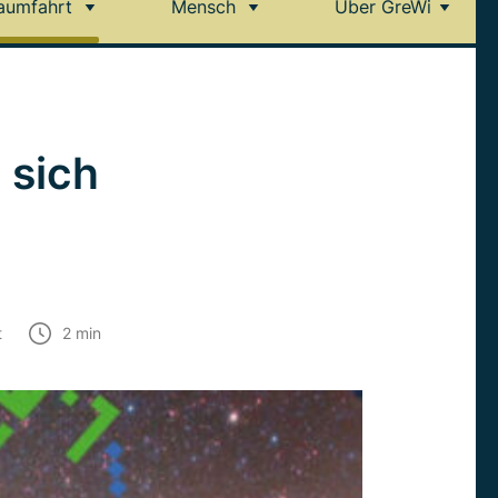
aumfahrt
Mensch
Über GreWi
 sich
t
2
min