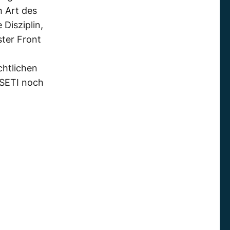
h Art des
 Disziplin,
ter Front
chtlichen
 SETI noch