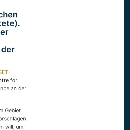
schen
tete).
ser
 der
SETI
tre for
nce an der
m Gebiet
Vorschlägen
n will, um