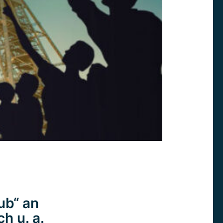
ub“ an
h u. a.