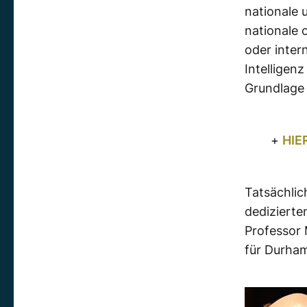
nationale 
nationale 
oder inter
Intelligen
Grundlage 
+
HIE
Tatsächlic
dedizierte
Professor 
für Durham