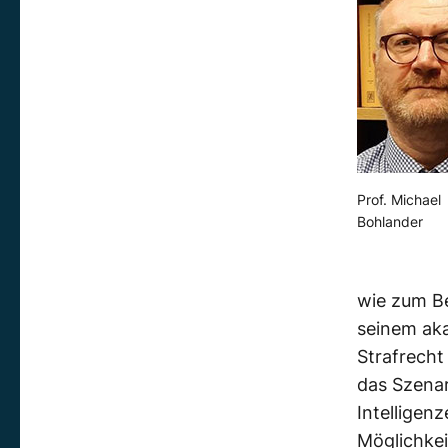
Prof. Michael
Bohlander
wie zum Be
seinem aka
Strafrech
das Szenar
Intelligen
Möglichkei