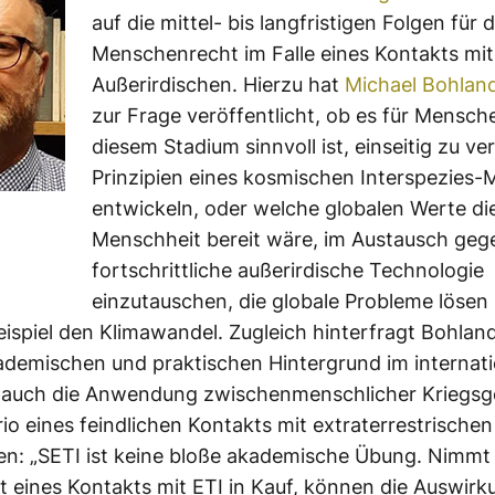
auf die mittel- bis langfristigen Folgen für 
Menschenrecht im Falle eines Kontakts mit
Außerirdischen. Hierzu hat
Michael Bohlan
zur Frage veröffentlicht, ob es für Mensch
diesem Stadium sinnvoll ist, einseitig zu ve
Prinzipien eines kosmischen Interspezies-
entwickeln, oder welche globalen Werte di
Menschheit bereit wäre, im Austausch geg
fortschrittliche außerirdische Technologie
einzutauschen, die globale Probleme lösen
ispiel den Klimawandel. Zugleich hinterfragt Bohlan
demischen und praktischen Hintergrund im internat
t auch die Anwendung zwischenmenschlicher Kriegsg
io eines feindlichen Kontakts mit extraterrestrischen
zen: „SETI ist keine bloße akademische Übung. Nimmt
t eines Kontakts mit ETI in Kauf, können die Auswir