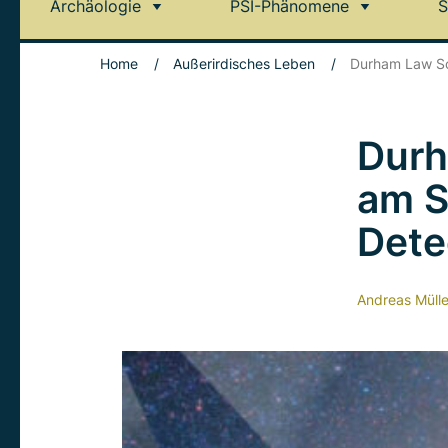
Archäologie
PSI-Phänomene
S
Home
/
Außerirdisches Leben
/
Durham Law Sch
Durh
am S
Dete
Andreas Mülle