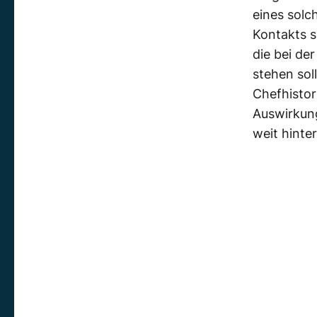
eines solc
Kontakts s
die bei d
stehen sol
Chefhistor
Auswirkung
weit hinter