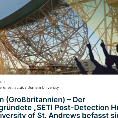
u.)
lle: seti.ac.uk / Durham University
 (Großbritannien) – Der
ründete „SETI Post-Detection H
iversity of St. Andrews befasst sic