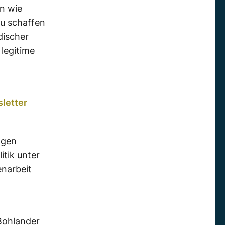
n wie
zu schaffen
discher
 legitime
letter
igen
itik unter
narbeit
Bohlander