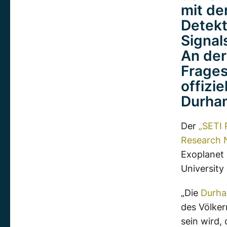
mit de
Detekt
Signal
An der
Frages
offizi
Durham
Der
„SETI 
Research 
Exoplanet
University
„Die
Durha
des Völker
sein wird,