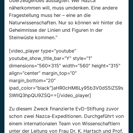
Überzeugendes aussagten. Wer Nazca
näherkommen will, muss umdenken. Eine andere
Fragestellung muss her – eine an die
Naturwissenschaften. Nur so können wir hinter die
Geheimnisse der Linien und Figuren in der
Steinwüste kommen.“
[video_player type=“youtube“
youtube_show_title_bar=“Y“ style=“1″
dimensions=“560×315″ width=“560″ height=“315″
align=“center“ margin_top=“0″
margin_bottom=“20″
ipad_color=“black“]aHR0cHM6Ly95b3V0dS5iZS9s
SWllQ3hpQU9ZSQ==[/video_player]
Zu diesem Zweck finanzierte EvD-Stiftung zuvor
schon zwei Nazca-Expeditionen. Durchgeführt von
einem internationalen Team von Wissenschaftlern
unter der Leitung von Frau Dr. K. Hartsch und Prof.