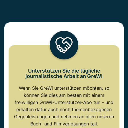
Unterstützen Sie die tägliche
journalistische Arbeit an GreWi
Wenn Sie GreWi unterstützen möchten, so
können Sie dies am besten mit einem
freiwilligen GreWi-Unterstützer-Abo tun – und
erhalten dafür auch noch themenbezogenen
Gegenleistungen und nehmen an allen unseren
Buch- und Filmverlosungen teil.