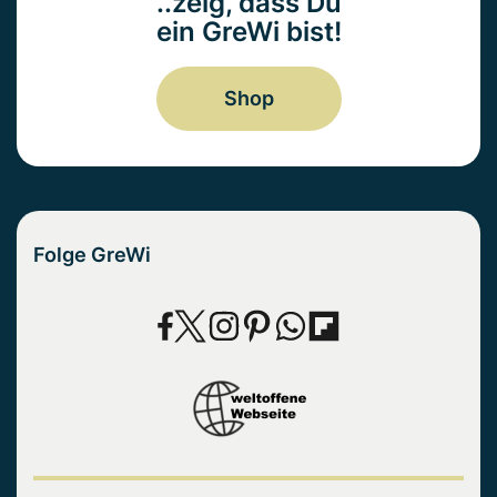
..zeig, dass Du
ein GreWi bist!
Shop
Folge GreWi