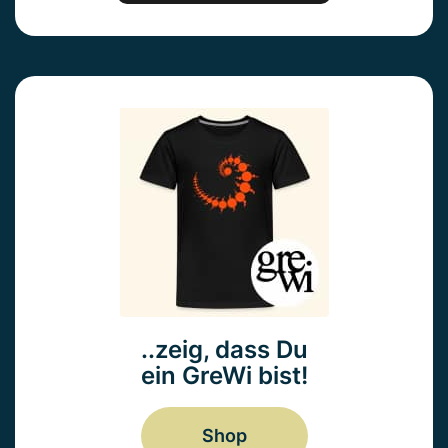
..zeig, dass Du
ein GreWi bist!
Shop