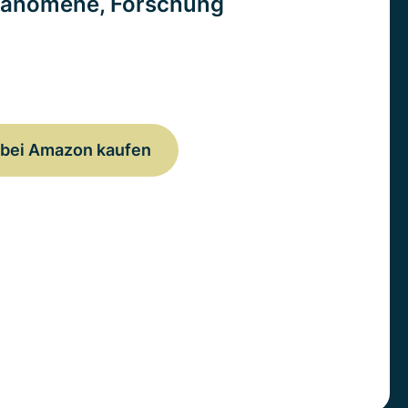
änomene, Forschung
bei Amazon kaufen