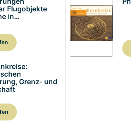
erungen
Ph
ter Flugobjekte
e in…
fen
nkreise:
ischen
erung, Grenz- und
haft
fen