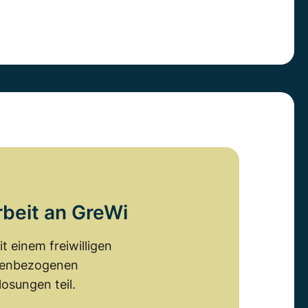
rbeit an GreWi
 einem freiwilligen
emenbezogenen
osungen teil.