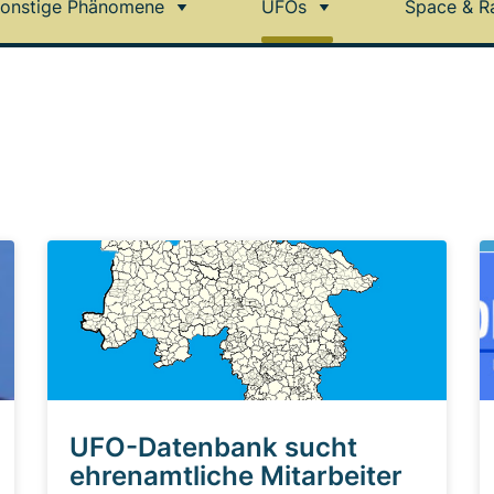
onstige Phänomene
UFOs
Space & R
UFO-Datenbank sucht
ehrenamtliche Mitarbeiter