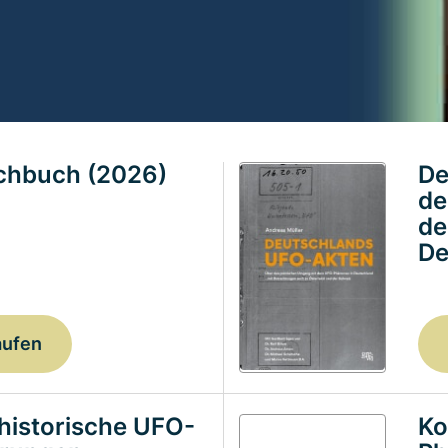
achbuch (2026)
De
de
de
De
aufen
historische UFO-
Ko