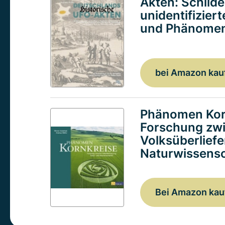
Akten: Schild
unidentifizier
und Phänomen
bei Amazon kau
Phänomen Kor
Forschung zw
Volksüberlief
Naturwissensc
Bei Amazon kau