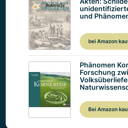
Akten: Schild
unidentifizier
und Phänomen
bei Amazon kau
Phänomen Kor
Forschung zw
Volksüberlief
Naturwissensc
Bei Amazon kau