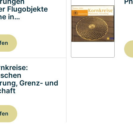
erungen
Ph
ter Flugobjekte
e in…
fen
nkreise:
ischen
erung, Grenz- und
haft
fen