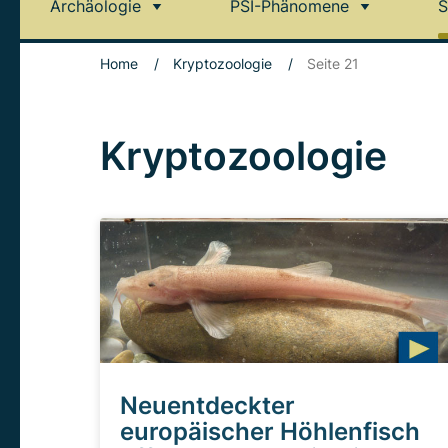
Archäologie
PSI-Phänomene
S
Home
/
Kryptozoologie
/
Seite 21
Kryptozoologie
Neuentdeckter
europäischer Höhlenfisch