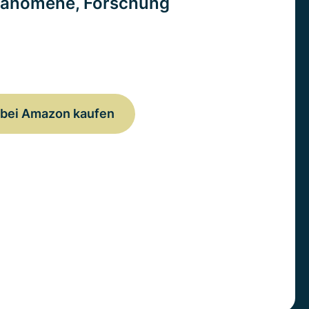
änomene, Forschung
bei Amazon kaufen