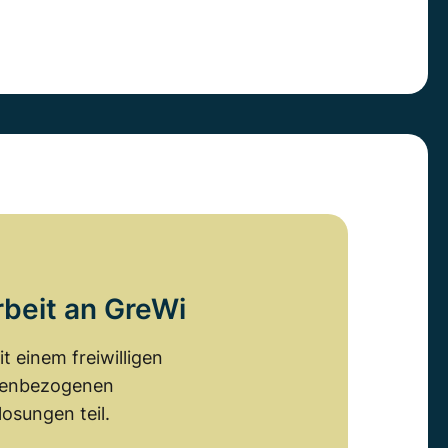
rbeit an GreWi
 einem freiwilligen
emenbezogenen
osungen teil.