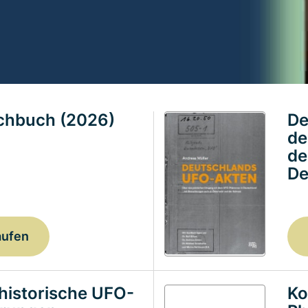
achbuch (2026)
De
de
de
De
aufen
historische UFO-
Ko