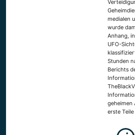
Verteidigu
Geheimdie
medialen 
wurde dama
Anhang, in
UFO-Sichtu
klassifizi
Stunden na
Berichts d
Informatio
TheBlackVa
Informatio
geheimen 
erste Teil