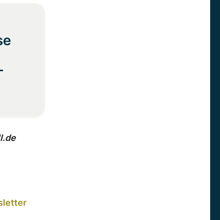
se
-
l.de
letter