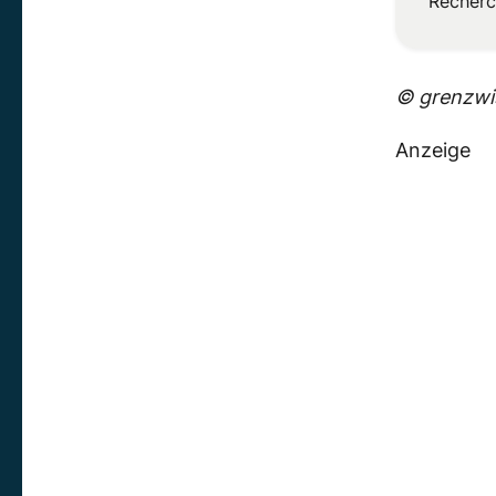
Recherc
© grenzwis
Anzeige