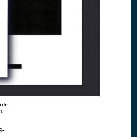
n des
1.
S-