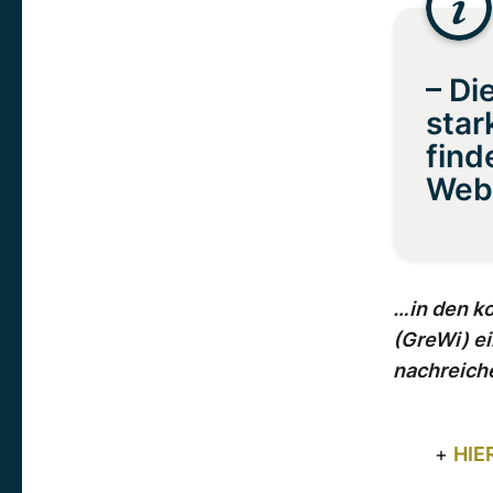
– Di
star
find
Web
…in den k
(GreWi) e
nachreich
+
HIE