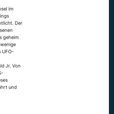
sel im
ings
tlicht. Der
ssenen
ls geheim
r wenige
es UFO-
ld Jr. Von
S-
eses
hrt und