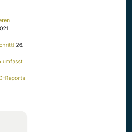
eren
2021
hritt!
26.
n umfasst
FO-Reports