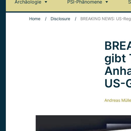
Archäologie
PSI-Phänomene
S
Home
/
Disclosure
/
BREAKING NEWS: US-Regier
BREA
gibt
Anha
US-G
Andreas Mülle