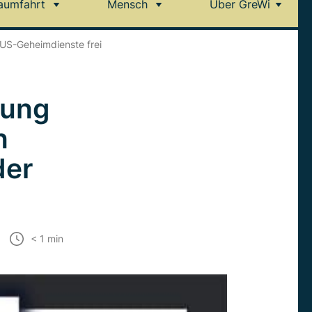
aumfahrt
Mensch
Über GreWi
US-Geheimdienste frei
rung
n
der
< 1
min