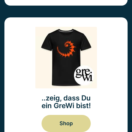
..zeig, dass Du
ein GreWi bist!
Shop