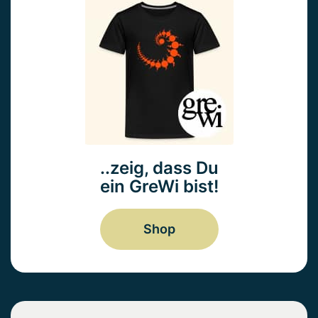
..zeig, dass Du
ein GreWi bist!
Shop