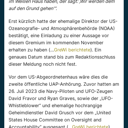
im Weißen Haus haben, der sagt: ‚Wir werden dem
auf den Grund gehen'“.
Erst kürzlich hatte der ehemalige Direktor der US-
Ozeanografie- und Atmosphärenbehörde (NOAA)
bestätigt, eine Einladung zu einer Aussage vor
diesem Gremium im kommenden November
erhalten zu haben (…
GreWi berichtete
). Ein
genaues Datum stand bis zum Redaktionsschluss
dieser Meldung noch nicht fest.
Vor dem US-Abgeordnetenhaus wäre dies die
zweite öffentliche UAP-Anhörung. Zuvor hatten am
26. Juli 2023 die Navy-Piloten und UFO-Zeugen
David Fravor und Ryan Graves, sowie der „UFO-
Whistleblower“ und ehemalige hochrangige
Geheimdienstler David Grusch vor dem „United
States House Committee on Oversight and
Accountability“ ausgesagt (…
GreWi berichtete
)