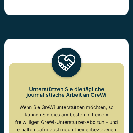
Unterstützen Sie die tägliche
journalistische Arbeit an GreWi
Wenn Sie GreWi unterstützen möchten, so
können Sie dies am besten mit einem
freiwilligen GreWi-Unterstützer-Abo tun – und
erhalten dafür auch noch themenbezogenen