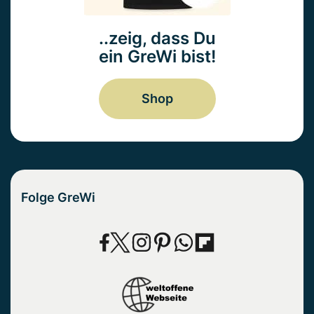
..zeig, dass Du
ein GreWi bist!
Shop
Folge GreWi