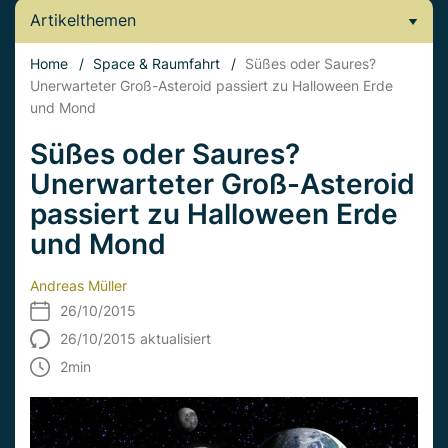
Artikelthemen
Home
/
Space & Raumfahrt
/
Süßes oder Saures?
Unerwarteter Groß-Asteroid passiert zu Halloween Erde
und Mond
Süßes oder Saures?
Unerwarteter Groß-Asteroid
passiert zu Halloween Erde
und Mond
Andreas Müller
26/10/2015
26/10/2015 aktualisiert
2
min