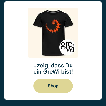
..zeig, dass Du
ein GreWi bist!
Shop