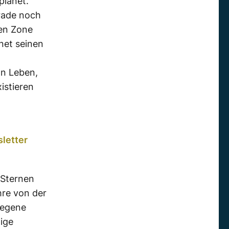
planet.
rade noch
len Zone
net seinen
on Leben,
istieren
letter
 Sternen
hre von der
legene
tige