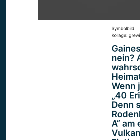
Symbolbild.
Kollage: grew
Gaines
nein? 
wahrsc
Heimat
Wenn j
„40 Eri
Denn s
Rodenb
A“ am 
Vulkan