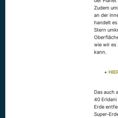
der Planet
Zudem umkr
an der inn
handelt es
Stern umk
Oberfläch
wie wir es
kann.
+
HIE
Das auch a
40 Eridani
Erde entfe
Super-Erde