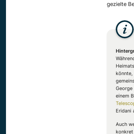
gezielte 
Hinterg
Während
Heimats
könnte,
gemeins
George 
einem B
Telesco
Eridani
Auch we
konkret 