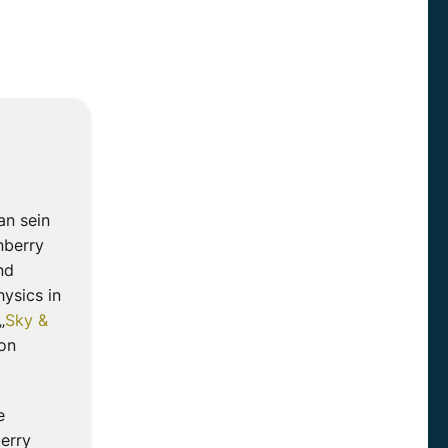
an sein
nberry
nd
ysics in
„
Sky &
lon
e
berry