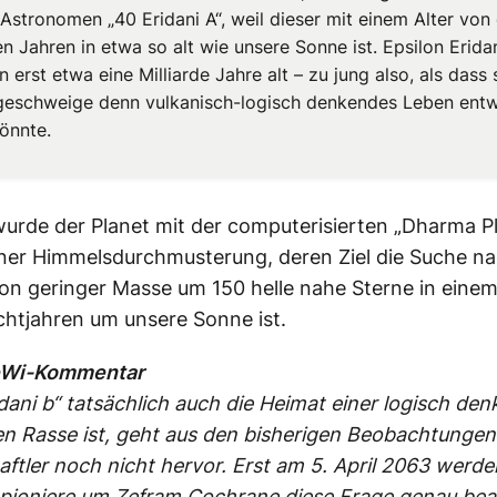
 Astronomen „40 Eridani A“, weil dieser mit einem Alter von
en Jahren in etwa so alt wie unsere Sonne ist. Epsilon Eridan
 erst etwa eine Milliarde Jahre alt – zu jung also, als dass 
geschweige denn vulkanisch-logisch denkendes Leben entw
önnte.
urde der Planet mit der computerisierten „Dharma P
iner Himmelsdurchmusterung, deren Ziel die Suche n
on geringer Masse um 150 helle nahe Sterne in eine
chtjahren um unsere Sonne ist.
eWi-Kommentar
dani b“ tatsächlich auch die Heimat einer logisch de
 Rasse ist, geht aus den bisherigen Beobachtungen
ftler noch nicht hervor. Erst am 5. April 2063 werde
pioniere um Zefram Cochrane diese Frage genau be