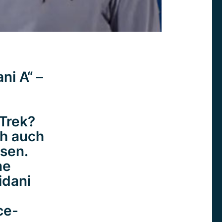
ni A“ –
 Trek?
ch auch
ssen.
ne
idani
ce-