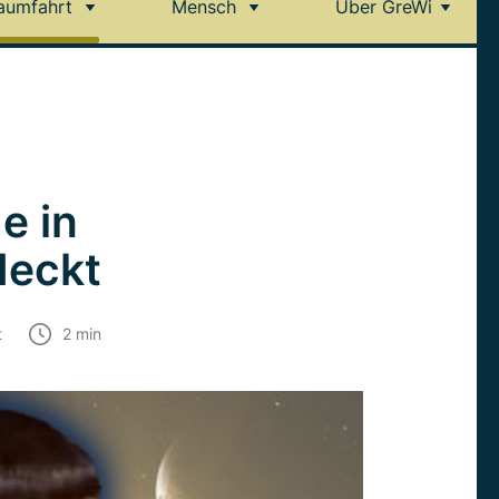
aumfahrt
Mensch
Über GreWi
e in
deckt
t
2
min