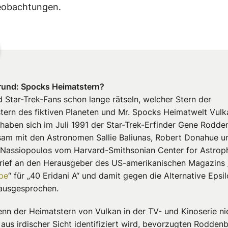
Beobachtungen.
rund: Spocks Heimatstern?
 Star-Trek-Fans schon lange rätseln, welcher Stern der
tern des fiktiven Planeten und Mr. Spocks Heimatwelt Vulk
 haben sich im Juli 1991 der Star-Trek-Erfinder Gene Rodde
am mit den Astronomen Sallie Baliunas, Robert Donahue u
Nassiopoulos vom Harvard-Smithsonian Center for Astroph
rief an den Herausgeber des US-amerikanischen Magazins 
pe
“ für „40 Eridani A“ und damit gegen die Alternative Epsi
 ausgesprochen.
nn der Heimatstern von Vulkan in der TV- und Kinoserie ni
aus irdischer Sicht identifiziert wird, bevorzugten Rodden