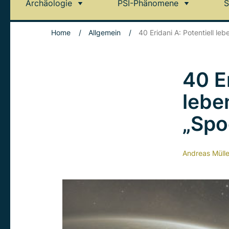
Archäologie
PSI-Phänomene
S
Home
/
Allgemein
/
40 Eridani A: Potentiell l
40 Er
lebe
„Spo
Andreas Mülle