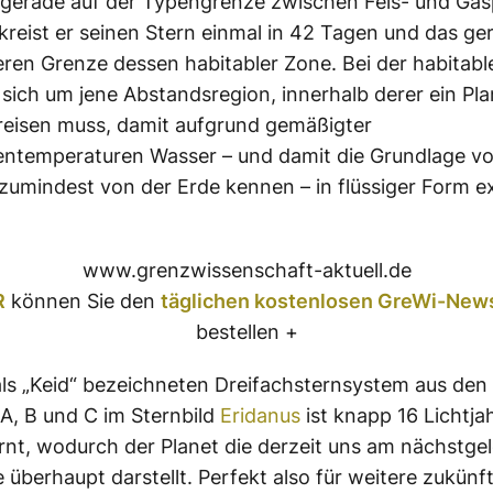
 gerade auf der Typengrenze zwischen Fels- und Gas
eist er seinen Stern einmal in 42 Tagen und das ge
eren Grenze dessen habitabler Zone. Bei der habitab
 sich um jene Abstandsregion, innerhalb derer ein Pla
reisen muss, damit aufgrund gemäßigter
entemperaturen Wasser – und damit die Grundlage v
 zumindest von der Erde kennen – in flüssiger Form ex
www.grenzwissenschaft-aktuell.de
R
können Sie den
täglichen kostenlosen GreWi-News
bestellen +
ls „Keid“ bezeichneten Dreifachsternsystem aus den
 A, B und C im Sternbild
Eridanus
ist knapp 16 Lichtja
rnt, wodurch der Planet die derzeit uns am nächstge
 überhaupt darstellt. Perfekt also für weitere zukünf