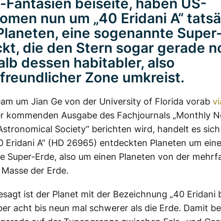
n-Fantasien beiseite, haben US-
omen nun um „40 Eridani A“ tatsä
Planeten, eine sogenannte Super
kt, die den Stern sogar gerade n
alb dessen habitabler, also
freundlicher Zone umkreist.
am um Jian Ge von der University of Florida vorab
vi
ner kommenden Ausgabe des Fachjournals „Monthly No
Astronomical Society“ berichten wird, handelt es sic
 Eridani A“ (HD 26965) entdeckten Planeten um ein
e Super-Erde, also um einen Planeten von der mehr
 Masse der Erde.
sagt ist der Planet mit der Bezeichnung „40 Eridani 
ber acht bis neun mal schwerer als die Erde. Damit be