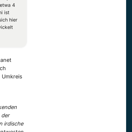
 etwa 4
i ist
sich hier
ickelt
lanet
ach
m Umkreis
nkenden
 der
n irdische
antworten