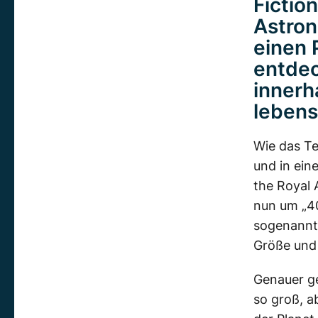
Fictio
Astron
einen 
entdec
innerh
lebens
Wie das Te
und in ei
the Royal 
nun um „40
sogenannt
Größe und
Genauer ge
so groß, a