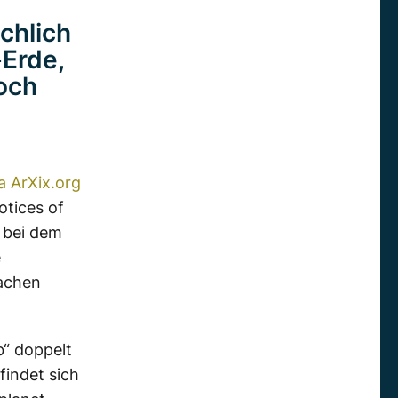
chlich
-Erde,
och
a ArXix.org
tices of
h bei dem
e
fachen
b“ doppelt
findet sich