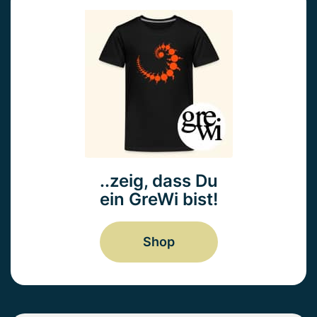
..zeig, dass Du
ein GreWi bist!
Shop