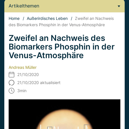
Artikelthemen
Home
/
Außerirdisches Leben
/
Zweifel an Nachweis
des Biomarkers Phosphin in der Venus-Atmosphäre
Zweifel an Nachweis des
Biomarkers Phosphin in der
Venus-Atmosphäre
Andreas Müller
21/10/2020
21/10/2020 aktualisiert
3
min