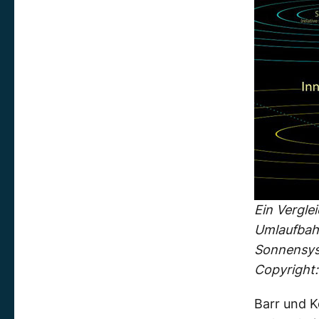
Ein Vergle
Umlaufbah
Sonnensyst
Copyright
Barr und K