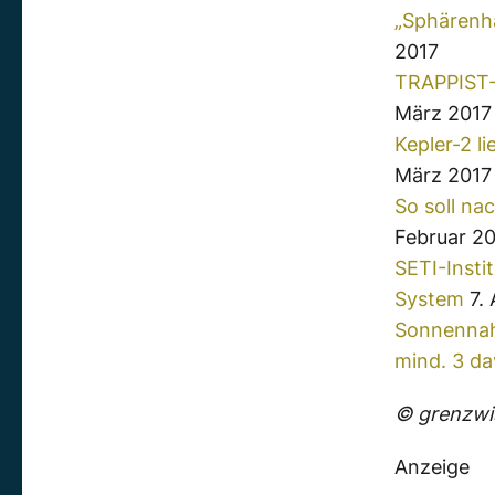
„Sphärenh
2017
TRAPPIST-1
März 2017
Kepler-2 l
März 2017
So soll n
Februar 2
SETI-Insti
System
7. 
Sonnennah
mind. 3 da
© grenzwis
Anzeige