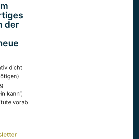
em
rtiges
n der
 neue
tiv dicht
ötigen)
ng
in kann“,
itute vorab
letter