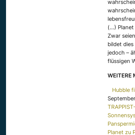
wahrschein
wahrschei
lebensfreu
(…) Planet
Zwar seien
bildet die
jedoch – ä
flüssigen 
WEITERE
Hubble f
September
TRAPPIST-1
Sonnensy
Panspermi
Planet zu 