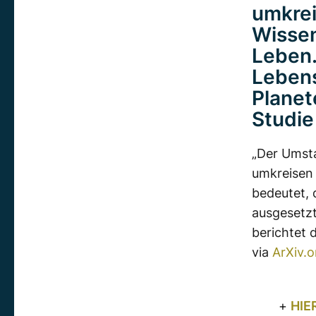
umkrei
Wissen
Leben.
Lebens
Planet
Studie
„Der Umsta
umkreisen 
bedeutet, 
ausgesetzt
berichtet 
via
ArXiv.o
+
HIE