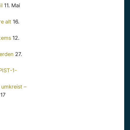
l
11. Mai
e alt
16.
stems
12.
werden
27.
PIST-1-
umkreist –
017