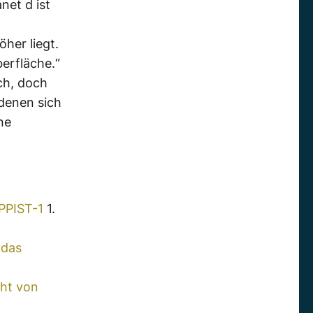
net d ist
her liegt.
berfläche.“
ich, doch
 denen sich
ne
PPIST-1
1.
 das
cht von