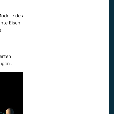
Modelle des
chte Eisen-
e
ierten
ügen“.