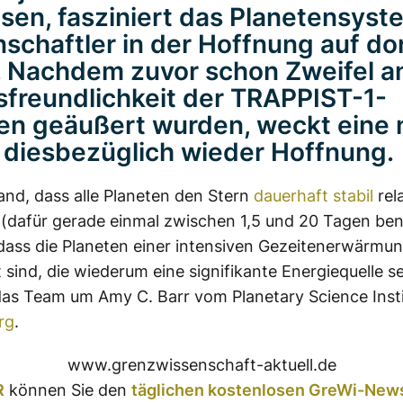
sen, fasziniert das Planetensyst
schaftler in der Hoffnung auf do
 Nachdem zuvor schon Zweifel a
freundlichkeit der TRAPPIST-1-
en geäußert wurden, weckt eine
 diesbezüglich wieder Hoffnung.
nd, dass alle Planeten den Stern
dauerhaft stabil
rela
(dafür gerade einmal zwischen 1,5 und 20 Tagen ben
dass die Planeten einer intensiven Gezeitenerwärmu
 sind, die wiederum eine signifikante Energiequelle se
das Team um Amy C. Barr vom Planetary Science Inst
rg
.
www.grenzwissenschaft-aktuell.de
R
können Sie den
täglichen kostenlosen GreWi-News