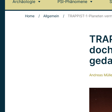
Archäologie
PSI-Phänomene
S
Home
/
Allgemein
/
TRAPPIST-1-Planeten vermu
TRAP
doch
geda
Andreas Mülle