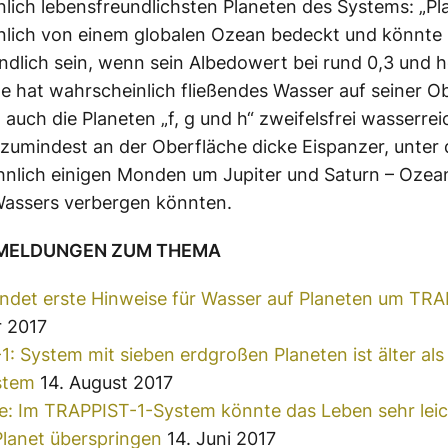
lich lebensfreundlichsten Planeten des Systems: „Pla
nlich von einem globalen Ozean bedeckt und könnte
ndlich sein, wenn sein Albedowert bei rund 0,3 und hö
 e hat wahrscheinlich fließendes Wasser auf seiner O
 auch die Planeten „f, g und h“ zweifelsfrei wasserre
s zumindest an der Oberfläche dicke Eispanzer, unter
hnlich einigen Monden um Jupiter und Saturn – Ozea
Wassers verbergen könnten.
 MELDUNGEN ZUM THEMA
indet erste Hinweise für Wasser auf Planeten um TRA
 2017
: System mit sieben erdgroßen Planeten ist älter als
stem
14. August 2017
e: Im TRAPPIST-1-System könnte das Leben sehr lei
Planet überspringen
14. Juni 2017