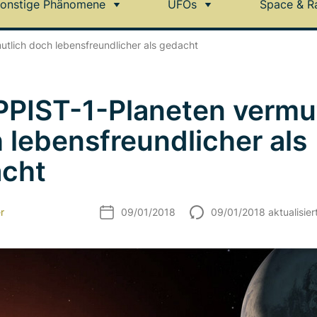
onstige Phänomene
UFOs
Space & R
tlich doch lebensfreundlicher als gedacht
PIST-1-Planeten vermut
 lebensfreundlicher als
cht
r
09/01/2018
09/01/2018 aktualisier