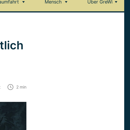
aumfahrt
Mensch
Über GreWi
lich
t
2
min