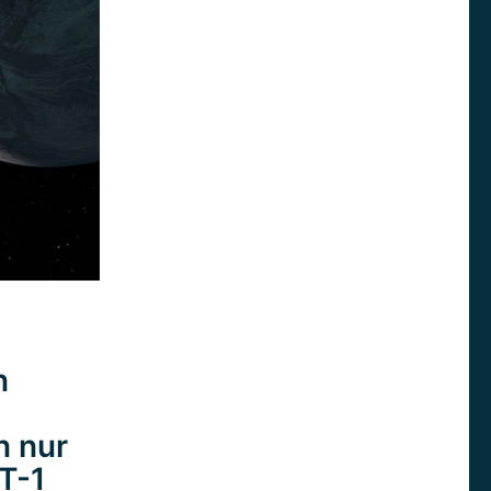
n
n nur
T-1