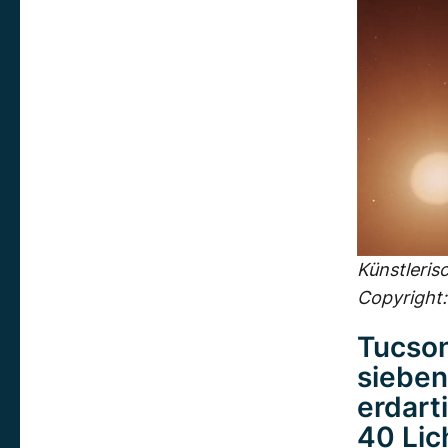
Künstleris
Copyright
Tucson
sieben
erdart
40 Lic