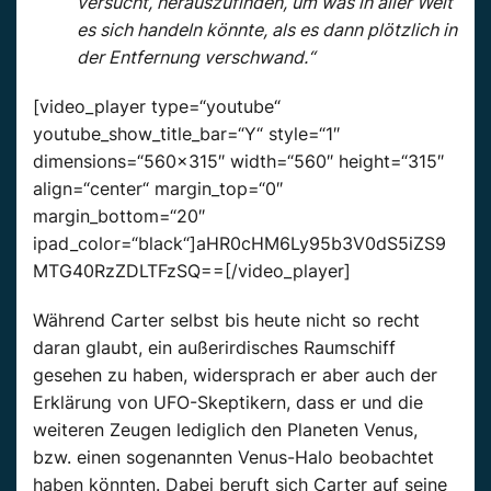
versucht, herauszufinden, um was in aller Welt
es sich handeln könnte, als es dann plötzlich in
der Entfernung verschwand.“
[video_player type=“youtube“
youtube_show_title_bar=“Y“ style=“1″
dimensions=“560×315″ width=“560″ height=“315″
align=“center“ margin_top=“0″
margin_bottom=“20″
ipad_color=“black“]aHR0cHM6Ly95b3V0dS5iZS9
MTG40RzZDLTFzSQ==[/video_player]
Während Carter selbst bis heute nicht so recht
daran glaubt, ein außerirdisches Raumschiff
gesehen zu haben, widersprach er aber auch der
Erklärung von UFO-Skeptikern, dass er und die
weiteren Zeugen lediglich den Planeten Venus,
bzw. einen sogenannten Venus-Halo beobachtet
haben könnten. Dabei beruft sich Carter auf seine