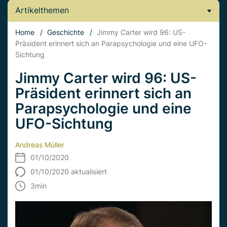
Artikelthemen
Home
/
Geschichte
/
Jimmy Carter wird 96: US-
Präsident erinnert sich an Parapsychologie und eine UFO-
Sichtung
Jimmy Carter wird 96: US-
Präsident erinnert sich an
Parapsychologie und eine
UFO-Sichtung
Andreas Müller
01/10/2020
01/10/2020 aktualisiert
3
min