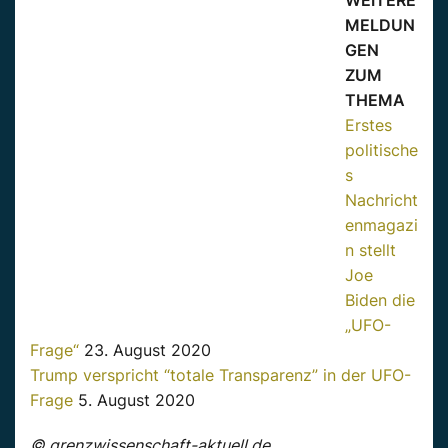
WEITERE
MELDUN
GEN
ZUM
THEMA
Erstes
politische
s
Nachricht
enmagazi
n stellt
Joe
Biden die
„UFO-
Frage“
23. August 2020
Trump verspricht “totale Transparenz” in der UFO-
Frage
5. August 2020
© grenzwissenschaft-aktuell.de