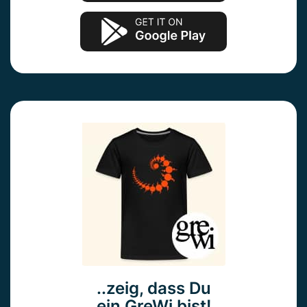
..zeig, dass Du
ein GreWi bist!