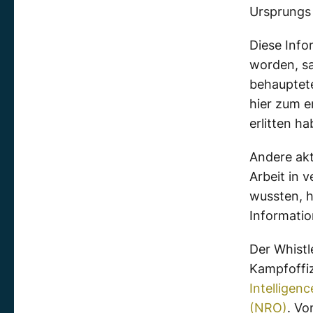
Ursprungs
Diese Info
worden, sa
behauptete
hier zum e
erlitten ha
Andere akt
Arbeit in
wussten, 
Information
Der Whistl
Kampfoffiz
Intelligen
(NRO)
. Vo