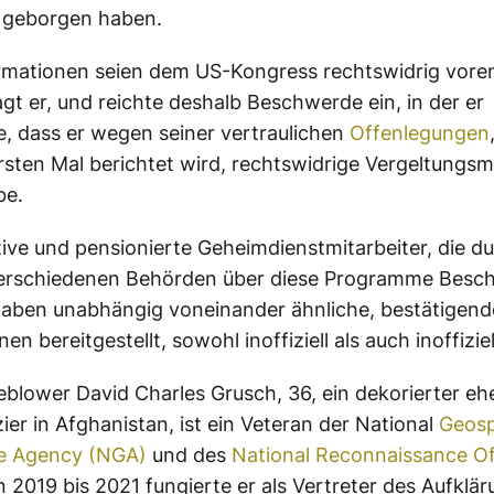
 geborgen haben.
rmationen seien dem US-Kongress rechtswidrig vore
gt er, und reichte deshalb Beschwerde ein, in der er
, dass er wegen seiner vertraulichen
Offenlegungen
rsten Mal berichtet wird, rechtswidrige Vergeltun
be.
ive und pensionierte Geheimdienstmitarbeiter, die du
 verschiedenen Behörden über diese Programme Besch
haben unabhängig voneinander ähnliche, bestätigend
en bereitgestellt, sowohl inoffiziell als auch inoffiziel
eblower David Charles Grusch, 36, ein dekorierter eh
ier in Afghanistan, ist ein Veteran der National
Geosp
ce Agency (NGA)
und des
National Reconnaissance Of
n 2019 bis 2021 fungierte er als Vertreter des Aufklä