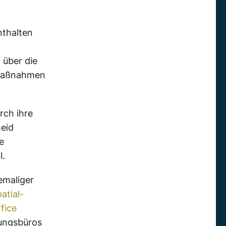
nthalten
, über die
gsmaßnahmen
rch ihre
eid
e
l.
emaliger
atial-
fice
rungsbüros