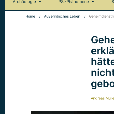
Archäologie
PSI-Phänomene
S
Home
/
Außerirdisches Leben
/
Geheimdienstmi
Gehe
erkl
hätt
nich
gebo
Andreas Mülle