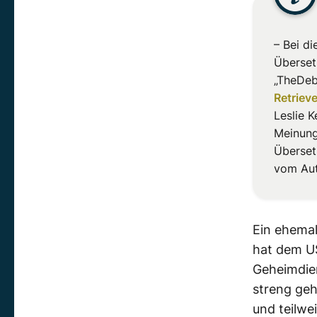
– Bei d
Überset
„TheDeb
Retriev
Leslie 
Meinung
Überset
vom Aut
Ein ehemal
hat dem U
Geheimdie
streng geh
und teilwe