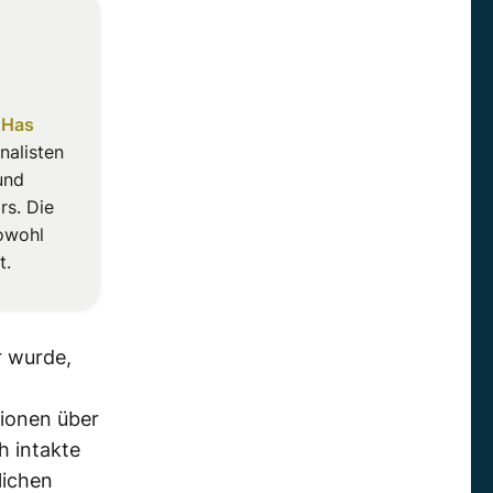
. Has
nalisten
und
rs. Die
owohl
t.
r wurde,
ionen über
h intakte
lichen