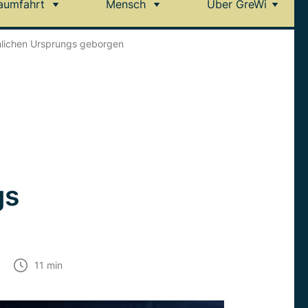
aumfahrt
Mensch
Über GreWi
chlichen Ursprungs geborgen
gs
11
min