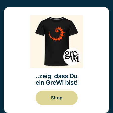
..zeig, dass Du
ein GreWi bist!
Shop