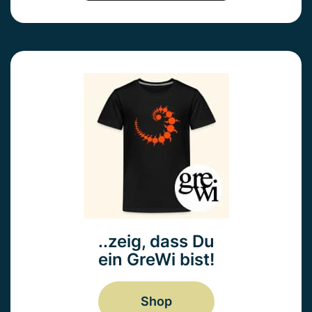
..zeig, dass Du
ein GreWi bist!
Shop