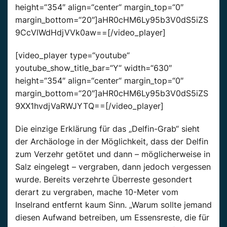
height=“354″ align=“center“ margin_top=“0″
margin_bottom=“20″]aHR0cHM6Ly95b3V0dS5iZS
9CcVlWdHdjVVk0aw==[/video_player]
[video_player type=“youtube“
youtube_show_title_bar=“Y“ width=“630″
height=“354″ align=“center“ margin_top=“0″
margin_bottom=“20″]aHR0cHM6Ly95b3V0dS5iZS
9XX1hvdjVaRWJYTQ==[/video_player]
Die einzige Erklärung für das „Delfin-Grab“ sieht
der Archäologe in der Möglichkeit, dass der Delfin
zum Verzehr getötet und dann – möglicherweise in
Salz eingelegt – vergraben, dann jedoch vergessen
wurde. Bereits verzehrte Überreste gesondert
derart zu vergraben, mache 10-Meter vom
Inselrand entfernt kaum Sinn. „Warum sollte jemand
diesen Aufwand betreiben, um Essensreste, die für