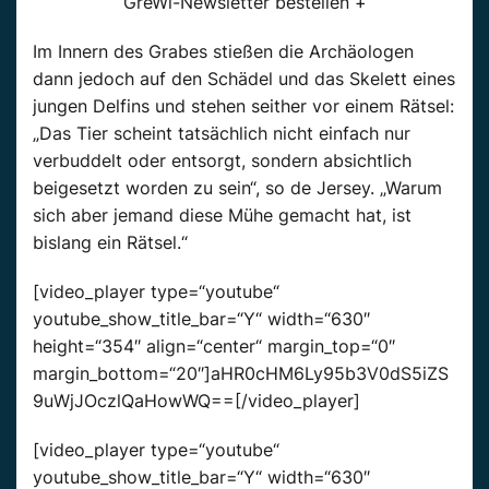
GreWi-Newsletter bestellen +
Im Innern des Grabes stießen die Archäologen
dann jedoch auf den Schädel und das Skelett eines
jungen Delfins und stehen seither vor einem Rätsel:
„Das Tier scheint tatsächlich nicht einfach nur
verbuddelt oder entsorgt, sondern absichtlich
beigesetzt worden zu sein“, so de Jersey. „Warum
sich aber jemand diese Mühe gemacht hat, ist
bislang ein Rätsel.“
[video_player type=“youtube“
youtube_show_title_bar=“Y“ width=“630″
height=“354″ align=“center“ margin_top=“0″
margin_bottom=“20″]aHR0cHM6Ly95b3V0dS5iZS
9uWjJOczlQaHowWQ==[/video_player]
[video_player type=“youtube“
youtube_show_title_bar=“Y“ width=“630″